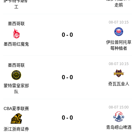
萨卡特卡斯矿
走鹃
工
08-07 10:15
墨西哥联
0
-
0
伊拉普阿托草
墨西哥红魔鬼
莓种植者
08-07 10:15
墨西哥联
0
-
0
奇瓦瓦金人
蒙特雷皇家部
队
08-07 15:00
CBA夏季联赛
0
-
0
青岛崂山啤酒
浙江浙商证券