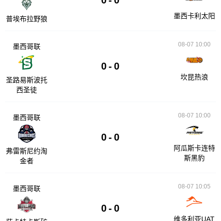
墨西卡利太阳
普埃布拉野狼
08-07 10:00
墨西哥联
0
-
0
坎昆热浪
圣路易斯波托
西圣徒
08-07 10:00
墨西哥联
0
-
0
阿瓜斯卡连特
弗雷斯尼约淘
斯黑豹
金者
08-07 10:05
墨西哥联
0
-
0
维多利亚UAT