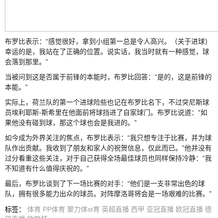
布罗比表示：
“感觉很好，拿到小组第一总是令人高兴。（关于进球）
幸运的是，我站在了正确的位置。说实话，我当时就有一种感觉，球
会落到那里。”
当被问到这是否属于前锋的本能时，布罗比回答：“是的，这是前锋的
本能。”
实际上，荷兰队的第一个进球险些也记在布罗比名下，不过突尼斯球
员埃利耶斯-斯希里在他面前将球挡进了自家球门。布罗比说道：“如
果他没有碰到球，那这个球也会是我进的。”
如今成为外界关注的焦点，布罗比表示：“我只想专注于比赛，并为球
队作出贡献。我收到了朋友和家人的祝贺信息，仅此而已。”他并没有
过分看重这些关注，对于自己获得全场最佳球员也同样保持冷静：“我
不知道有什么值得庆祝的。”
最后，布罗比谈到了下一场比赛的对手：“他们是一支非常出色的球
队，拥有很多能力出众的球员。对阵摩洛哥将会是一场艰难的比赛。”
标签
：
体育
PP体育
聚力体st育
英超直播
西甲
亚冠直播
欧冠直播
德