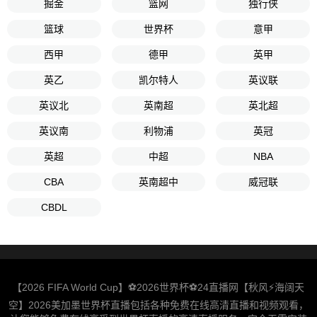
掘金
篮网
独行侠
篮球
世界杯
意甲
西甲
德甲
英甲
英乙
凯尔特人
英议联
英议北
英南超
英北超
英议南
利物浦
英冠
英超
中超
NBA
CBA
英南超中
威冠联
CBDL
【2026 FIFA World Cup】⚽2026世界杯⚽24直播网【秋风⚡️海阔天
空】2026美加墨世界杯直播包括各种免费在线高清直播和视频观看，