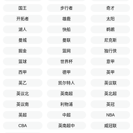
国王
步行者
奇才
开拓者
雄鹿
太阳
湖人
快船
鹈鹕
曼城
曼联
尼克斯
掘金
篮网
独行侠
篮球
世界杯
意甲
西甲
德甲
英甲
英乙
凯尔特人
英议联
英议北
英南超
英北超
英议南
利物浦
英冠
英超
中超
NBA
CBA
英南超中
威冠联