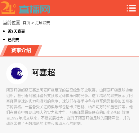
当前位置:
>
首页
足球联赛
近3天赛事
已完赛
赛事介绍
阿塞超
阿塞拜疆超级联赛是阿塞拜疆足球的最高级别职业联赛，由阿塞拜疆足球协会
组织，吸引着阿塞拜疆各支顶级足球俱乐部的竞争。这个精彩的联赛展示了阿
塞拜疆足球的实力和激烈的竞争，球队们在赛季中争夺冠军荣誉和参加国际赛
事的资格。一些备受关注的俱乐部包括卡拉巴赫、纳希切万特和盖巴拉等，他
们在联赛中展现出强大的实力和才华。阿塞拜疆超级联赛的历史还相对较短，
自1992年成立以来，不断发展壮大，提升了阿塞拜疆足球的国际声誉，并为
球迷带来了无数精彩的比赛和激动人心的时刻。