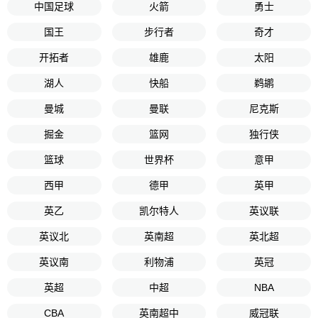
中国足球
火箭
勇士
国王
步行者
奇才
开拓者
雄鹿
太阳
湖人
快船
鹈鹕
曼城
曼联
尼克斯
掘金
篮网
独行侠
篮球
世界杯
意甲
西甲
德甲
英甲
英乙
凯尔特人
英议联
英议北
英南超
英北超
英议南
利物浦
英冠
英超
中超
NBA
CBA
英南超中
威冠联