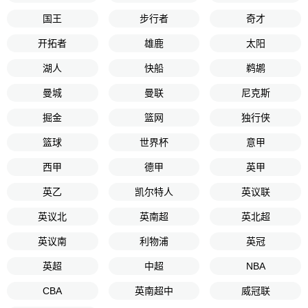
国王
步行者
奇才
开拓者
雄鹿
太阳
湖人
快船
鹈鹕
曼城
曼联
尼克斯
掘金
篮网
独行侠
篮球
世界杯
意甲
西甲
德甲
英甲
英乙
凯尔特人
英议联
英议北
英南超
英北超
英议南
利物浦
英冠
英超
中超
NBA
CBA
英南超中
威冠联