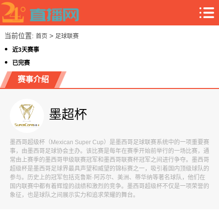
当前位置:
>
首页
足球联赛
近3天赛事
已完赛
赛事介绍
墨超杯
墨西哥超级杯（Mexican Super Cup）是墨西哥足球联赛系统中的一项重要赛
事，由墨西哥足球协会主办。该比赛是每年在赛季开始前举行的一场比赛，通
常由上赛季的墨西哥甲级联赛冠军和墨西哥联赛杯冠军之间进行争夺。墨西哥
超级杯是墨西哥足球界最具声望和威望的锦标赛之一，吸引着国内顶级球队的
参与。历史上的冠军包括克鲁斯·阿苏尔、美洲、蒂华纳等著名球队，他们在
国内联赛中都有着辉煌的战绩和激烈的竞争。墨西哥超级杯不仅是一项荣誉的
象征，也是球队之间展示实力和追求荣耀的舞台。