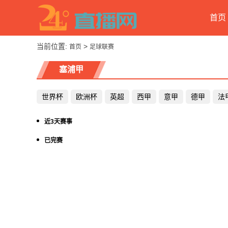
首页
当前位置:
>
首页
足球联赛
塞浦甲
世界杯
欧洲杯
英超
西甲
意甲
德甲
法
近3天赛事
已完赛