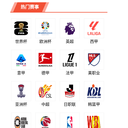
热门赛事
世界杯
欧洲杯
英超
西甲
意甲
德甲
法甲
美职业
亚洲杯
中超
日职联
韩篮甲