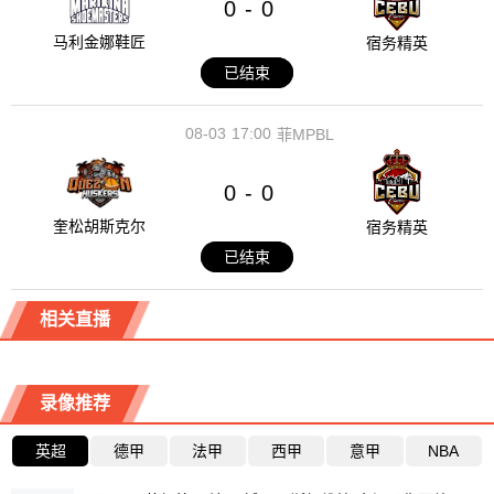
0
0
-
马利金娜鞋匠
宿务精英
已结束
08-03
17:00
菲MPBL
0
0
-
奎松胡斯克尔
宿务精英
已结束
相关直播
录像推荐
英超
德甲
法甲
西甲
意甲
NBA