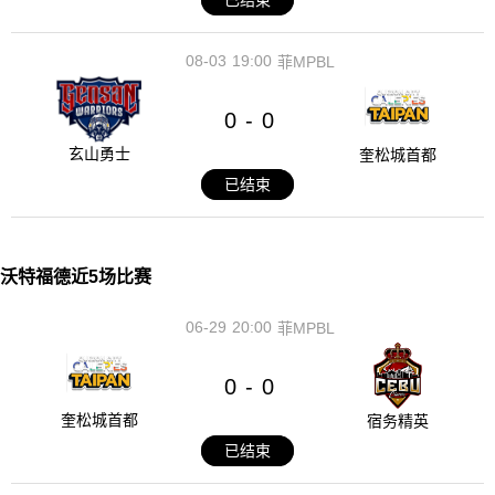
已结束
08-03
19:00
菲MPBL
0
0
-
玄山勇士
奎松城首都
已结束
沃特福德近5场比赛
06-29
20:00
菲MPBL
0
0
-
奎松城首都
宿务精英
已结束