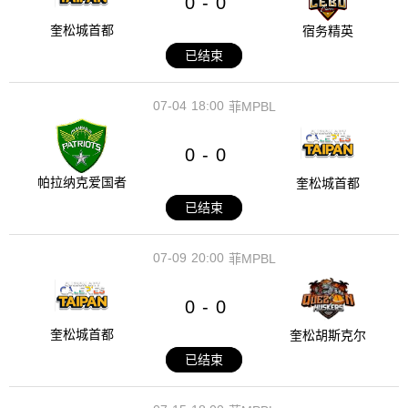
0
0
-
奎松城首都
宿务精英
已结束
07-04
18:00
菲MPBL
0
0
-
帕拉纳克爱国者
奎松城首都
已结束
07-09
20:00
菲MPBL
0
0
-
奎松城首都
奎松胡斯克尔
已结束