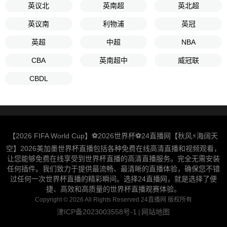
英议北
英南超
英北超
英议南
利物浦
英冠
英超
中超
NBA
CBA
英南超中
威冠联
CBDL
【2026 FIFA World Cup】⚽2026世界杯⚽24直播网【秋风⚡️海阔天
空】2026美加墨世界杯直播包括各种免费在线高清直播和视频观看，
让您能够免费在线享受到世界杯直播的高清直播服务。完全无需安装
任何插件。我们致力于提供最流畅、最清晰的直播体验，确保您不错
过任何一次世界杯直播的精彩瞬间。选择24直播网，就是选择了便
捷、高效和高质量的世界杯直播观赛体验。
Copyright © 2026 All Rights Reserved 24直播网 版权所有
津ICP备2023003558号-1
网站地图
|