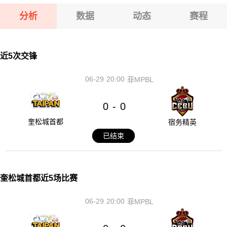
08-07 【欧锦U16A】 西班牙U16VS希腊U16
分析
数据
动态
赛程
08-07 【CBA夏季联赛】 江苏肯帝亚VS深圳马可波罗
08-07 【国际赛女】 中国女篮VS尼日利亚女篮
近5次交锋
06-29
20:00
菲MPBL
0
0
-
奎松城首都
宿务精英
已结束
奎松城首都近5场比赛
06-29
20:00
菲MPBL