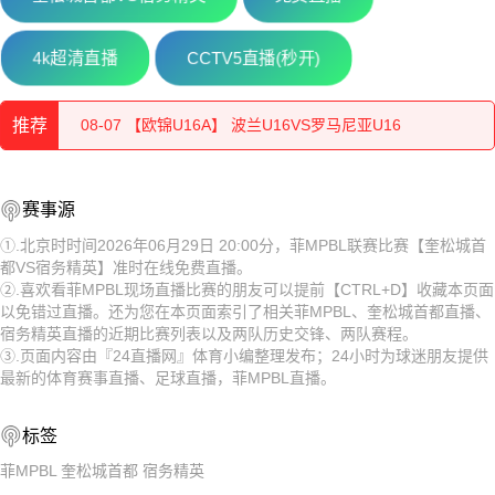
08-08 【欧锦U16A】 罗马尼亚U16VS塞尔维亚U16
4k超清直播
CCTV5直播(秒开)
08-07 【欧锦U16A】 波兰U16VS罗马尼亚U16
推荐
08-07 【欧锦U16A】 德国U16VS比利时U16
08-08 【欧锦U16A】 罗马尼亚U16VS塞尔维亚U16
08-07 【欧锦U16B】 匈牙利U16VS奥地利U16
赛事源
08-07 【欧锦U16A】 波兰U16VS罗马尼亚U16
①.北京时时间2026年06月29日 20:00分，菲MPBL联赛比赛【奎松城首
08-07 【欧锦U16B】 斯洛伐克U16VS黑山U16
都VS宿务精英】准时在线免费直播。
08-07 【欧锦U16A】 德国U16VS比利时U16
②.喜欢看菲MPBL现场直播比赛的朋友可以提前【CTRL+D】收藏本页面
08-07 【越南联】 河内水牛VS岘港龙
以免错过直播。还为您在本页面索引了相关菲MPBL、奎松城首都直播、
08-07 【欧锦U16B】 匈牙利U16VS奥地利U16
宿务精英直播的近期比赛列表以及两队历史交锋、两队赛程。
08-07 【欧锦U16A】 意大利U16VS拉脱维亚U16
③.页面内容由『24直播网』体育小编整理发布；24小时为球迷朋友提供
08-07 【欧锦U16B】 斯洛伐克U16VS黑山U16
最新的体育赛事直播、足球直播，菲MPBL直播。
08-07 【欧锦U16A】 西班牙U16VS希腊U16
08-07 【越南联】 河内水牛VS岘港龙
标签
08-07 【CBA夏季联赛】 江苏肯帝亚VS深圳马可波罗
08-07 【欧锦U16A】 意大利U16VS拉脱维亚U16
菲MPBL
奎松城首都
宿务精英
08-07 【国际赛女】 中国女篮VS尼日利亚女篮