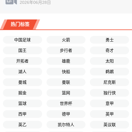
2026年06月28日
热门标签
中国足球
火箭
勇士
国王
步行者
奇才
开拓者
雄鹿
太阳
湖人
快船
鹈鹕
曼城
曼联
尼克斯
掘金
篮网
独行侠
篮球
世界杯
意甲
西甲
德甲
英甲
英乙
凯尔特人
英议联