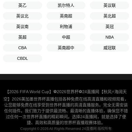
英乙
凯尔特人
英议联
英议北
英南超
英北超
英议南
利物浦
英冠
英超
中超
NBA
CBA
英南超中
威冠联
CBDL
【2026 FIFA World Cup】⚽2026世界杯⚽24直播网【秋风⚡️海阔天
空】2026美加墨世界杯直播包括各种免费在线高清直播和视频观看，
让您能够免费在线享受到世界杯直播的高清直播服务。完全无需安装
任何插件。我们致力于提供最流畅、最清晰的直播体验，确保您不错
过任何一次世界杯直播的精彩瞬间。选择24直播网，就是选择了便
捷、高效和高质量的世界杯直播观赛体验。
Copyright © 2026 All Rights Reserved 24直播网 版权所有