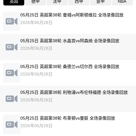
英超
德甲
法甲
西甲
意甲
NBA
05月25日 英超第38轮 曼城vs阿斯顿维拉 全场录像回放
2026年06月28日
05月25日 英超第38轮 水晶宫vs阿森纳 全场录像回放
2026年06月28日
05月25日 英超第38轮 桑德兰vs切尔西 全场录像回放
2026年06月28日
05月25日 英超第38轮 利物浦vs布伦特福德 全场录像回放
2026年06月28日
05月25日 英超第38轮 布莱顿vs曼联 全场录像回放
2026年06月28日