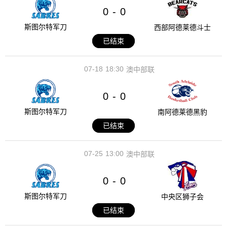
0
0
-
斯图尔特军刀
西部阿德莱德斗士
已结束
07-18
18:30
澳中部联
0
0
-
斯图尔特军刀
南阿德莱德黑豹
已结束
07-25
13:00
澳中部联
0
0
-
斯图尔特军刀
中央区狮子会
已结束