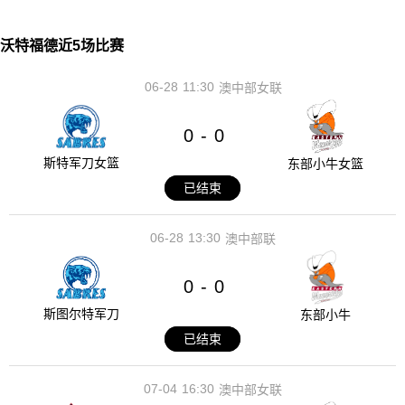
沃特福德近5场比赛
06-28
11:30
澳中部女联
0
0
-
斯特军刀女篮
东部小牛女篮
已结束
06-28
13:30
澳中部联
0
0
-
斯图尔特军刀
东部小牛
已结束
07-04
16:30
澳中部女联