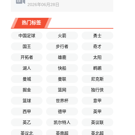
2026年06月28日
热门标签
中国足球
火箭
勇士
国王
步行者
奇才
开拓者
雄鹿
太阳
湖人
快船
鹈鹕
曼城
曼联
尼克斯
掘金
篮网
独行侠
篮球
世界杯
意甲
西甲
德甲
英甲
英乙
凯尔特人
英议联
英议北
英南超
英北超