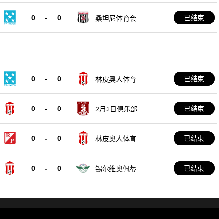
0
-
0
已结束
桑坦尼体育会
0
-
0
已结束
林皮奥人体育
0
-
0
已结束
2月3日俱乐部
0
-
0
已结束
林皮奥人体育
0
-
0
已结束
锡尔维奥佩蒂罗
西