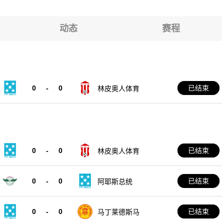
可波罗
6
动态
赛程
可波罗
0
-
0
已结束
林皮奥人体育
0
-
0
已结束
林皮奥人体育
0
-
0
已结束
阿耶斯总统
0
-
0
已结束
马丁莱德斯马