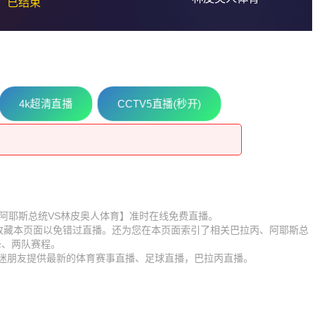
已结束
16
4k超清直播
CCTV5直播(秒开)
16
比赛【阿耶斯总统VS林皮奥人体育】准时在线免费直播。
】收藏本页面以免错过直播。还为您在本页面索引了相关巴拉丙、阿耶斯总
锋、两队赛程。
球迷朋友提供最新的体育赛事直播、足球直播，巴拉丙直播。
6