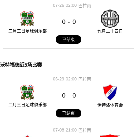
07-26
02:00
巴拉丙
0
0
-
二月三日足球俱乐部
九月二十四日
已结束
沃特福德近5场比赛
06-29
02:00
巴拉丙
0
0
-
二月三日足球俱乐部
伊特洛体育会
已结束
07-08
21:00
巴拉丙