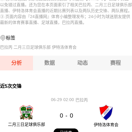
以免错过直播。还为您在本页面索引了相关巴拉丙、二月三日足球俱乐部
08-07 【欧锦U16A】 意大利U16VS拉脱维亚U16
08-07 【欧锦U16B】 匈牙利U16VS奥地利U16
直播、伊特洛体育会直播的近期比赛列表以及两队历史交锋、两队赛程。
③.页面内容由『24直播网』体育小编整理发布；24小时为球迷朋友提供
08-07 【欧锦U16A】 西班牙U16VS希腊U16
08-07 【欧锦U16B】 斯洛伐克U16VS黑山U16
最新的体育赛事直播、足球直播，巴拉丙直播。
08-07 【CBA夏季联赛】 江苏肯帝亚VS深圳马可波罗
08-07 【越南联】 河内水牛VS岘港龙
标签
08-07 【国际赛女】 中国女篮VS尼日利亚女篮
08-07 【欧锦U16A】 意大利U16VS拉脱维亚U16
巴拉丙
二月三日足球俱乐部
伊特洛体育会
08-07 【欧锦U16A】 西班牙U16VS希腊U16
分析
数据
动态
赛程
08-07 【CBA夏季联赛】 江苏肯帝亚VS深圳马可波罗
08-07 【国际赛女】 中国女篮VS尼日利亚女篮
近5次交锋
06-29
02:00
巴拉丙
0
0
-
二月三日足球俱乐部
伊特洛体育会