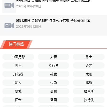
05月25日 英超第38轮 布莱顿vs曼联 全场录像回放
2026年06月28日
05月25日 英超第38轮 热刺vs埃弗顿 全场录像回放
2026年06月28日
热门标签
中国足球
火箭
勇士
国王
步行者
奇才
开拓者
雄鹿
太阳
湖人
快船
鹈鹕
曼城
曼联
尼克斯
掘金
篮网
独行侠