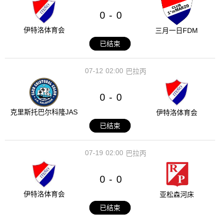
0
0
-
伊特洛体育会
三月一日FDM
已结束
07-12
02:00
巴拉丙
0
0
-
克里斯托巴尔科隆JAS
伊特洛体育会
已结束
07-19
02:00
巴拉丙
0
0
-
伊特洛体育会
亚松森河床
已结束