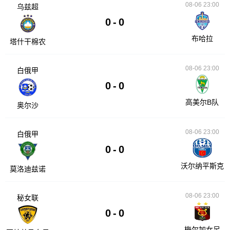
08-06 23:00
乌兹超
0
-
0
布哈拉
塔什干棉农
08-06 23:00
白俄甲
0
-
0
高美尔B队
奥尔沙
08-06 23:00
白俄甲
0
-
0
沃尔纳平斯克
莫洛迪兹诺
08-06 23:00
秘女联
0
-
0
梅尔加女足