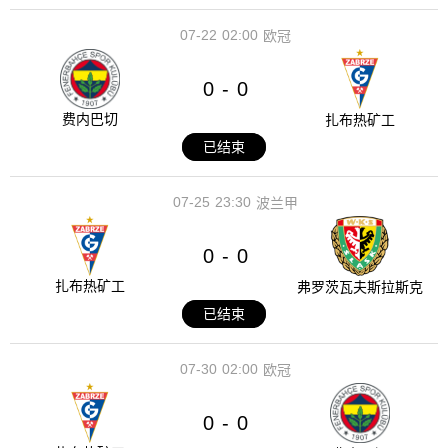
07-22
02:00
欧冠
0
0
-
费内巴切
扎布热矿工
已结束
07-25
23:30
波兰甲
0
0
-
扎布热矿工
弗罗茨瓦夫斯拉斯克
已结束
07-30
02:00
欧冠
0
0
-