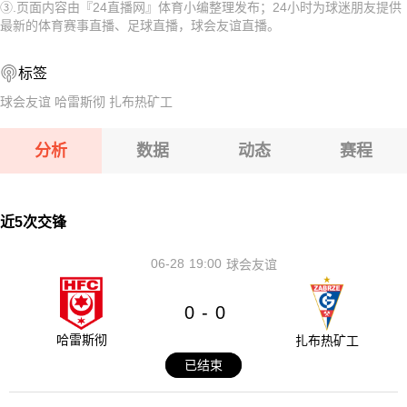
③.页面内容由『24直播网』体育小编整理发布；24小时为球迷朋友提供
08-07 【欧锦U16A】 西班牙U16VS希腊U16
08-07 【欧锦U16B】 斯洛伐克U16VS黑山U16
最新的体育赛事直播、足球直播，球会友谊直播。
08-07 【CBA夏季联赛】 江苏肯帝亚VS深圳马可波罗
08-07 【越南联】 河内水牛VS岘港龙
标签
08-07 【国际赛女】 中国女篮VS尼日利亚女篮
08-07 【欧锦U16A】 意大利U16VS拉脱维亚U16
球会友谊
哈雷斯彻
扎布热矿工
08-07 【欧锦U16A】 西班牙U16VS希腊U16
分析
数据
动态
赛程
08-07 【CBA夏季联赛】 江苏肯帝亚VS深圳马可波罗
08-07 【国际赛女】 中国女篮VS尼日利亚女篮
近5次交锋
06-28
19:00
球会友谊
0
0
-
哈雷斯彻
扎布热矿工
已结束