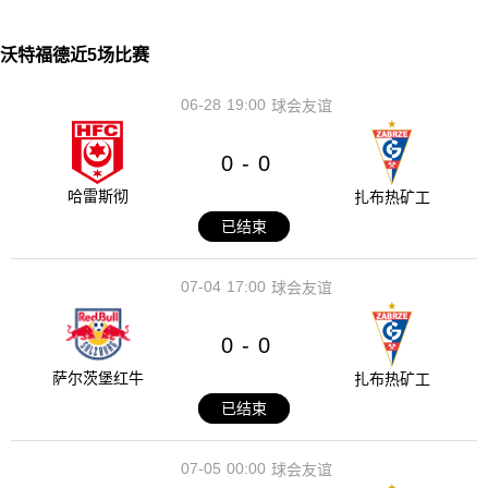
沃特福德近5场比赛
06-28
19:00
球会友谊
0
0
-
哈雷斯彻
扎布热矿工
已结束
07-04
17:00
球会友谊
0
0
-
萨尔茨堡红牛
扎布热矿工
已结束
07-05
00:00
球会友谊