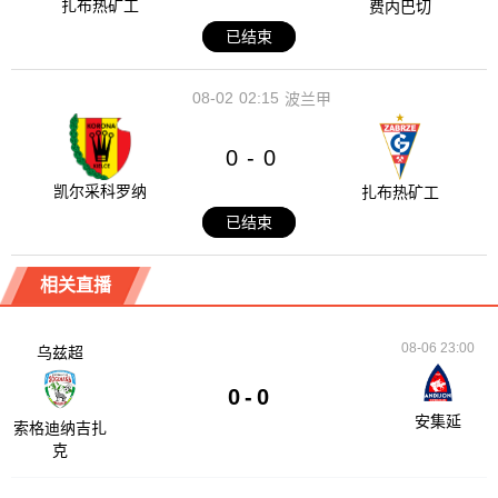
扎布热矿工
费内巴切
已结束
08-02
02:15
波兰甲
0
0
-
凯尔采科罗纳
扎布热矿工
已结束
相关直播
08-06 23:00
乌兹超
0
-
0
安集延
索格迪纳吉扎
克