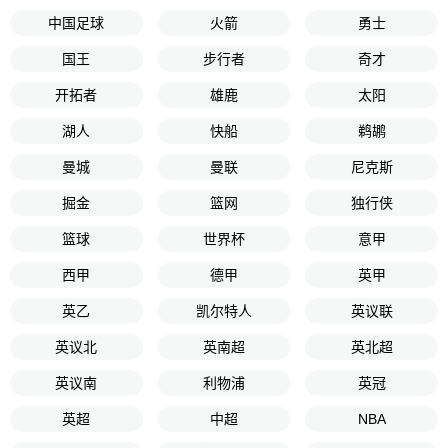
中国足球
火箭
勇士
国王
步行者
奇才
开拓者
雄鹿
太阳
湖人
快船
鹈鹕
曼城
曼联
尼克斯
掘金
篮网
独行侠
篮球
世界杯
意甲
西甲
德甲
英甲
英乙
凯尔特人
英议联
英议北
英南超
英北超
英议南
利物浦
英冠
英超
中超
NBA