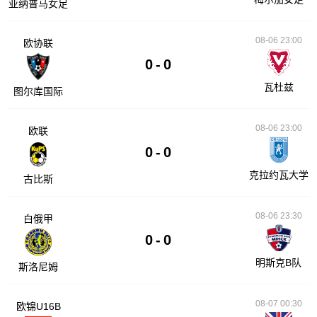
亚纳普马女足
08-06 23:00
欧协联
0
-
0
瓦杜兹
图尔库国际
08-06 23:00
欧联
0
-
0
克拉约瓦大学
古比斯
08-06 23:30
白俄甲
0
-
0
明斯克B队
斯洛尼姆
08-07 00:30
欧锦U16B