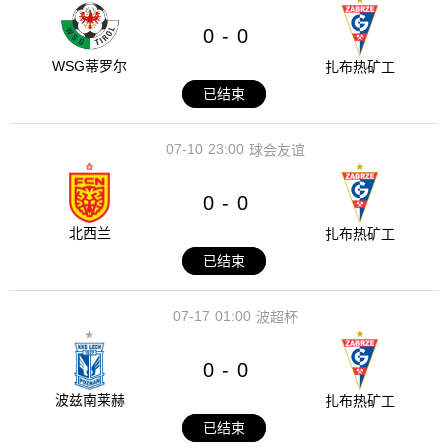
0
0
-
WSG蒂罗尔
扎布热矿工
已结束
07-10
23:00
球会友谊
0
0
-
北西兰
扎布热矿工
已结束
07-17
01:00
波超杯
0
0
-
波兹南莱赫
扎布热矿工
已结束