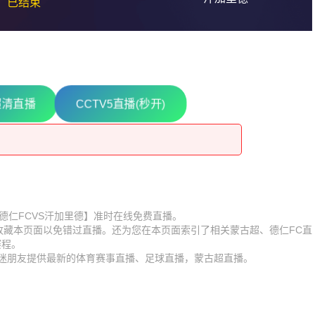
已结束
超清直播
CCTV5直播(秒开)
16
16
比赛【德仁FCVS汗加里德】准时在线免费直播。
】收藏本页面以免错过直播。还为您在本页面索引了相关蒙古超、德仁FC直
赛程。
球迷朋友提供最新的体育赛事直播、足球直播，蒙古超直播。
6