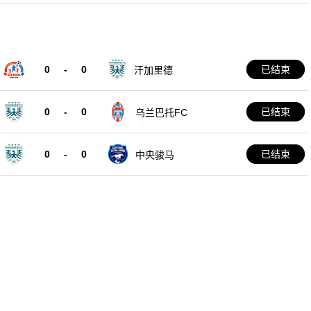
0
-
0
已结束
汗加里德
0
-
0
已结束
乌兰巴托FC
0
-
0
已结束
中央骏马