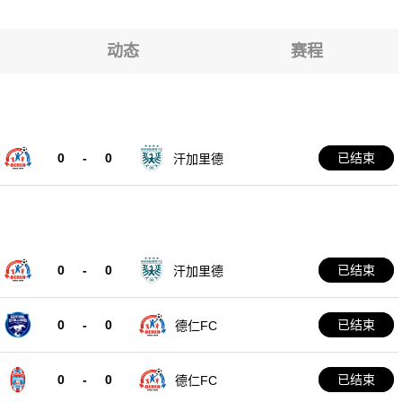
可波罗
6
动态
赛程
可波罗
0
-
0
已结束
汗加里德
0
-
0
已结束
汗加里德
0
-
0
已结束
德仁FC
0
-
0
已结束
德仁FC