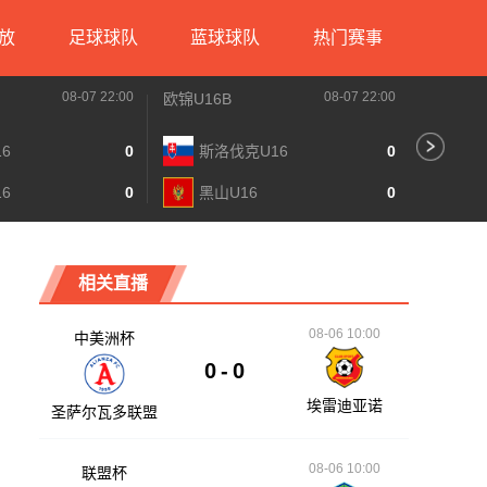
放
足球球队
蓝球球队
热门赛事
08-07 22:00
08-07 22:00
欧锦U16B
越南联
6
0
斯洛伐克U16
0
河
6
0
黑山U16
0
岘
相关直播
08-06 10:00
中美洲杯
0
-
0
埃雷迪亚诺
圣萨尔瓦多联盟
08-06 10:00
联盟杯