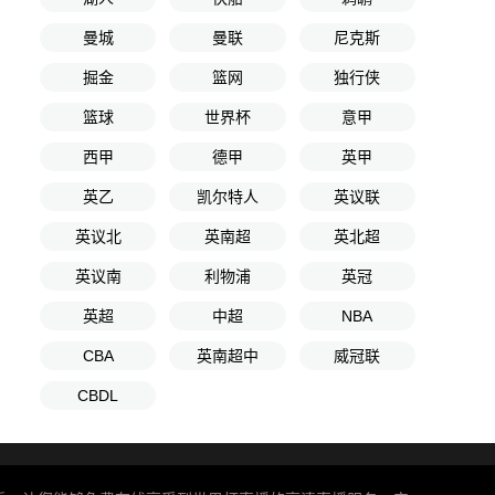
曼城
曼联
尼克斯
掘金
篮网
独行侠
篮球
世界杯
意甲
西甲
德甲
英甲
英乙
凯尔特人
英议联
英议北
英南超
英北超
英议南
利物浦
英冠
英超
中超
NBA
CBA
英南超中
威冠联
CBDL