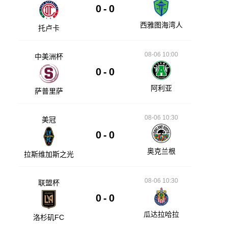
0
-
0
西雅图海湾人
托卢卡
08-06 10:00
中美洲杯
0
-
0
阿利亚
萨普里萨
08-06 10:30
美冠
0
-
0
奥克兰根
拉斯维加斯之光
08-06 10:30
联盟杯
0
-
0
瓜达拉哈拉
洛杉矶FC