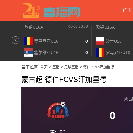
首页
08-08 23:00
欧锦U16A
欧锦U16A
罗马尼亚U16
0
波兰U16
塞尔维亚U16
0
罗马尼亚U16
当前位置:
>
>
>
首页
直播
足球直播
德仁FCVS汗加里德
蒙古超 德仁FCVS汗加里德
蒙古超 
0
德仁FC