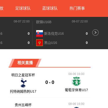
放
足球球队
蓝球球队
热门赛事
08-07 22:00
08-07 22:00
欧锦U16B
越南联
6
0
斯洛伐克U16
0
河
6
0
黑山U16
0
岘
相关直播
08-06 16:00
明日之星冠军杯
0
-
0
葡萄牙体育U17
托特纳姆热刺U17
08-06 16:00
贵州五峰杯