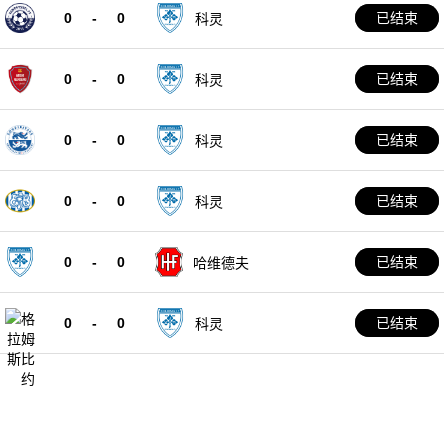
0
-
0
已结束
科灵
0
-
0
已结束
科灵
0
-
0
已结束
科灵
0
-
0
已结束
科灵
0
-
0
已结束
哈维德夫
0
-
0
已结束
科灵