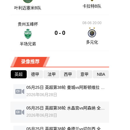
卡拉特B队
叶利迈塞米B队
08-06 20:00
贵州五峰杯
0
-
0
多元化
半场兄弟
录像推荐
英超
德甲
法甲
西甲
意甲
NBA
05月25日 英超第38轮 曼城vs阿斯顿维拉 全场录像回放
2026年06月28日
05月25日 英超第38轮 水晶宫vs阿森纳 全场录像回放
2026年06月28日
05月25日 英超第38轮 桑德兰vs切尔西 全场录像回放