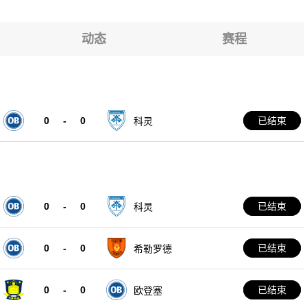
可波罗
6
动态
赛程
可波罗
0
-
0
已结束
科灵
0
-
0
已结束
科灵
0
-
0
已结束
希勒罗德
0
-
0
已结束
欧登塞