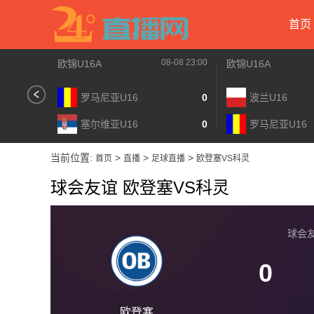
首页
08-08 23:00
欧锦U16A
欧锦U16A
罗马尼亚U16
0
波兰U16
塞尔维亚U16
0
罗马尼亚U16
当前位置:
>
>
>
首页
直播
足球直播
欧登塞VS科灵
球会友谊 欧登塞VS科灵
球会友谊
0
欧登塞