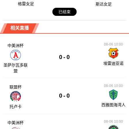
格雷女足
斯达女足
已结束
相关直播
08-06 10:00
中美洲杯
0
-
0
埃雷迪亚诺
圣萨尔瓦多联
盟
08-06 10:00
联盟杯
0
-
0
西雅图海湾人
托卢卡
08-06 10:00
中美洲杯