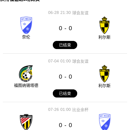
06-28
21:30
球会友谊
0
0
-
奈伦
利尔斯
已结束
07-04
01:00
球会友谊
0
0
-
福图纳锡塔德
利尔斯
已结束
07-26
01:00
比业余杯
0
0
-