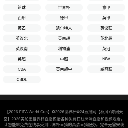
篮球
世界杯
意甲
西甲
德甲
英甲
英乙
凯尔特人
英议联
英议北
英南超
英北超
英议南
利物浦
英冠
英超
中超
NBA
CBA
英南超中
威冠联
CBDL
【2026 FIFA World Cup】⚽2026世界杯⚽24直播网【秋风⚡️海阔天
空】2026美加墨世界杯直播包括各种免费在线高清直播和视频观看，
让您能够免费在线享受到世界杯直播的高清直播服务。完全无需安装