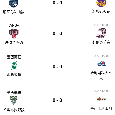
0
-
0
洛杉矶火花
明尼苏达山猫
WNBA
08-07 10:00
0
-
0
多伦多节奏
波特兰火焰
08-07 10:00
墨西哥联
0
-
0
哈利斯科太空
莱昂蜜蜂
人
08-07 10:00
墨西哥联
0
-
0
墨西卡利太阳
普埃布拉野狼