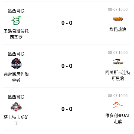
08-07 10:00
墨西哥联
0
-
0
坎昆热浪
圣路易斯波托
西圣徒
08-07 10:00
墨西哥联
0
-
0
阿瓜斯卡连特
弗雷斯尼约淘
斯黑豹
金者
08-07 10:05
墨西哥联
0
-
0
维多利亚UAT
萨卡特卡斯矿
走鹃
工