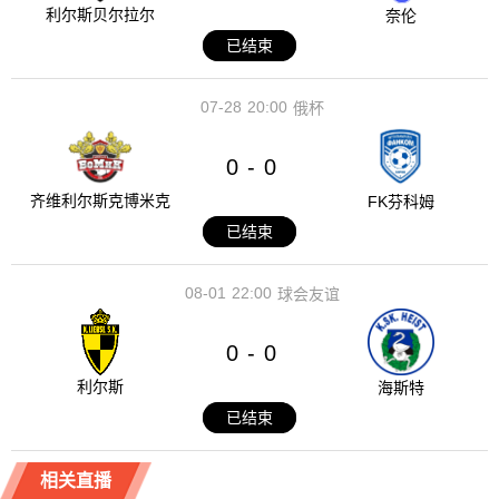
利尔斯贝尔拉尔
奈伦
已结束
07-28
20:00
俄杯
0
0
-
齐维利尔斯克博米克
FK芬科姆
已结束
08-01
22:00
球会友谊
0
0
-
利尔斯
海斯特
已结束
相关直播