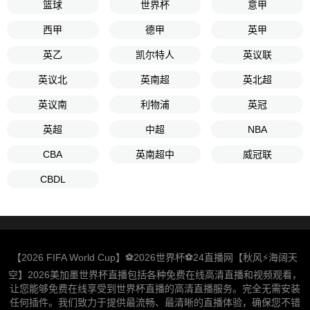
篮球
世界杯
意甲
西甲
德甲
英甲
英乙
凯尔特人
英议联
英议北
英南超
英北超
英议南
利物浦
英冠
英超
中超
NBA
CBA
英南超中
威冠联
CBDL
【2026 FIFA World Cup】⚽2026世界杯⚽24直播网【秋风⚡️海阔天
空】2026美加墨世界杯直播包括各种免费在线高清直播和视频观看，
让您能够免费在线享受到世界杯直播的高清直播服务。完全无需安装
任何插件。我们致力于提供最流畅、最清晰的直播体验，确保您不错