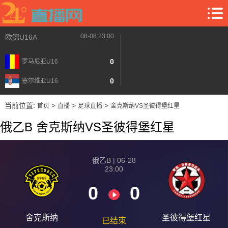
08-08 23:00
欧锦U16A
0
罗马尼亚U16
0
塞尔维亚U16
当前位置:
>
>
>
首页
直播
足球直播
舍克斯纳VS圣彼得堡红星
俄乙B 舍克斯纳VS圣彼得堡红星
俄乙B | 06-28
23:00
0
0
舍克斯纳
圣彼得堡红星
已结束