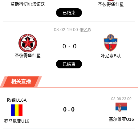
莫斯科切尔塔诺沃
圣彼得堡红星
已结束
08-02
19:00
俄乙B
0
0
-
圣彼得堡红星
叶尼塞B队
已结束
相关直播
08-08 23:00
欧锦U16A
0
-
0
塞尔维亚U16
罗马尼亚U16