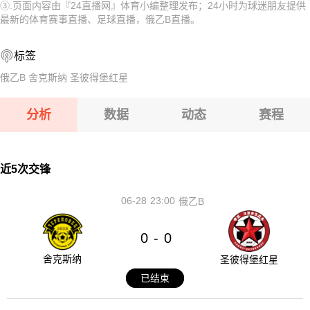
③.页面内容由『24直播网』体育小编整理发布；24小时为球迷朋友提供
08-07 【欧锦U16A】 意大利U16VS拉脱维亚U16
08-07 【欧锦U16B】 斯洛伐克U16VS黑山U16
最新的体育赛事直播、足球直播，俄乙B直播。
08-07 【欧锦U16A】 西班牙U16VS希腊U16
08-07 【越南联】 河内水牛VS岘港龙
标签
08-07 【CBA夏季联赛】 江苏肯帝亚VS深圳马可波罗
08-07 【欧锦U16A】 意大利U16VS拉脱维亚U16
俄乙B
舍克斯纳
圣彼得堡红星
08-07 【国际赛女】 中国女篮VS尼日利亚女篮
08-07 【欧锦U16A】 西班牙U16VS希腊U16
分析
数据
动态
赛程
08-07 【CBA夏季联赛】 江苏肯帝亚VS深圳马可波罗
08-07 【国际赛女】 中国女篮VS尼日利亚女篮
近5次交锋
06-28
23:00
俄乙B
0
0
-
舍克斯纳
圣彼得堡红星
已结束