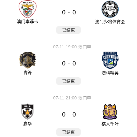
0
0
-
澳门本菲卡
澳门少将体育会
已结束
07-11
19:00
澳门甲
0
0
-
青锋
澳科精英
已结束
07-11
21:00
澳门甲
0
0
-
嘉华
棋人千叶
已结束