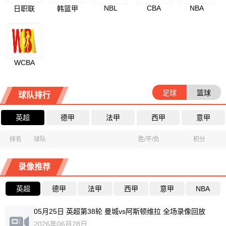
NBL
CBA
NBA
日职联
韩篮甲
WCBA
足球
篮球
球队排行
英超
德甲
法甲
西甲
意甲
排名
球队
胜/平/负
积分
录像推荐
英超
德甲
法甲
西甲
意甲
NBA
05月25日 英超第38轮 曼城vs阿斯顿维拉 全场录像回放
2026年06月28日