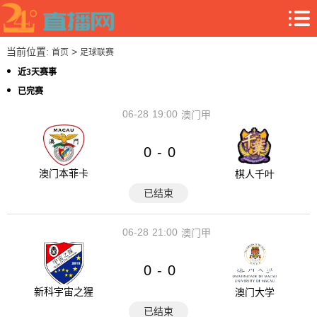
当前位置:
>
首页
足球联赛
近3天赛事
已完赛
06-28
19:00
澳门甲
0
0
-
澳门本菲卡
棋人千叶
已结束
06-28
21:00
澳门甲
0
0
-
新科宇宙之猩
澳门大学
已结束