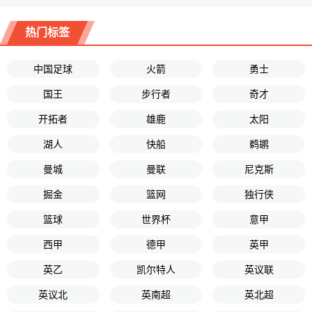
热门标签
中国足球
火箭
勇士
国王
步行者
奇才
开拓者
雄鹿
太阳
湖人
快船
鹈鹕
曼城
曼联
尼克斯
掘金
篮网
独行侠
篮球
世界杯
意甲
西甲
德甲
英甲
英乙
凯尔特人
英议联
英议北
英南超
英北超