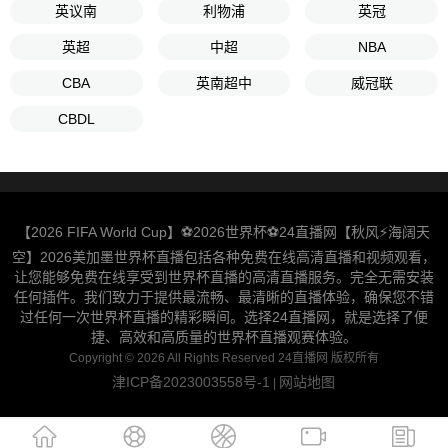
英议南
利物浦
英冠
英超
中超
NBA
CBA
英南超中
威冠联
CBDL
【2026 FIFA World Cup】⚽2026世界杯⚽24直播网【秋风⚡️海阔天
空】2026美加墨世界杯直播包括各种免费在线高清直播和视频观看，
让您能够免费在线享受到世界杯直播的高清直播服务。完全无需安装
任何插件。我们致力于提供最流畅、最清晰的直播体验，确保您不错
过任何一次世界杯直播的精彩瞬间。选择24直播网，就是选择了便
捷、高效和高质量的世界杯直播观赛体验。
Copyright © 2026 All Rights Reserved 24直播网 版权所有
津ICP备2023003558号-1
网站地图
|