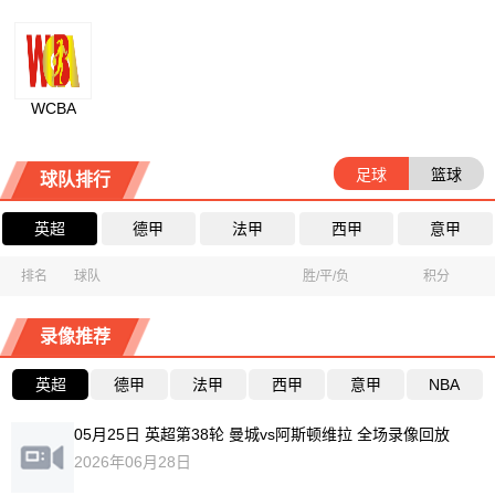
WCBA
足球
篮球
球队排行
英超
德甲
法甲
西甲
意甲
排名
球队
胜/平/负
积分
录像推荐
英超
德甲
法甲
西甲
意甲
NBA
05月25日 英超第38轮 曼城vs阿斯顿维拉 全场录像回放
2026年06月28日