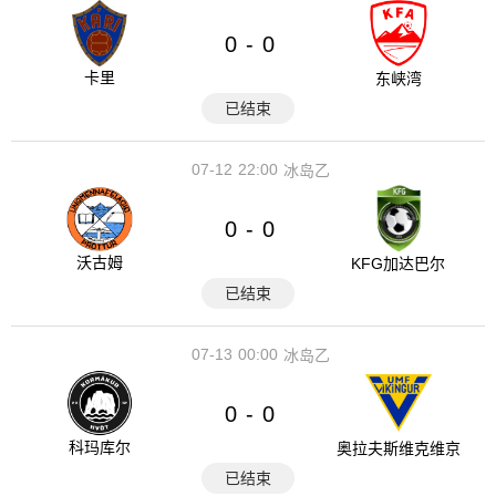
0
0
-
卡里
东峡湾
已结束
07-12
22:00
冰岛乙
0
0
-
沃古姆
KFG加达巴尔
已结束
07-13
00:00
冰岛乙
0
0
-
科玛库尔
奥拉夫斯维克维京
已结束