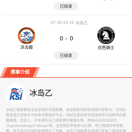
已结束
07-30
03:15
冰岛乙
0
0
-
沃古姆
白色骑士
已结束
赛事介绍
冰岛乙
冰岛乙级联赛是冰岛足球的次级联赛，由全国各地的足球俱乐部参与，为球队
提供提升竞技水平和争夺晋级的平台，同时也是培养年轻球员和寻找新秀的重
要渠道。历史上，许多球队在乙级联赛中崭露头角，例如HK克拉克纳尔、
Ungmennafélagið Víkingur等，这些球队积极参与比赛，努力晋级到甲级联
赛，并为冰岛足球的发展做出了贡献。冰岛乙级联赛为球迷们带来了紧张刺激