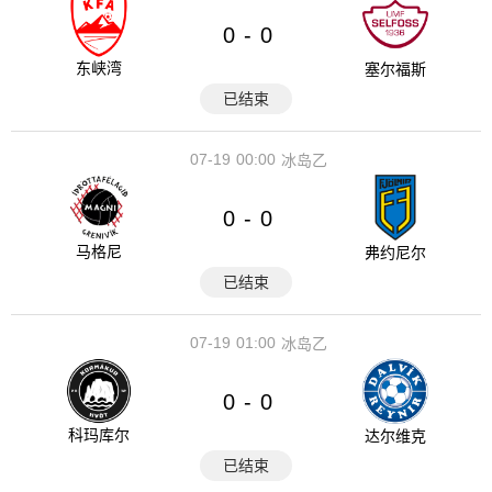
0
0
-
东峡湾
塞尔福斯
已结束
07-19
00:00
冰岛乙
0
0
-
马格尼
弗约尼尔
已结束
07-19
01:00
冰岛乙
0
0
-
科玛库尔
达尔维克
已结束