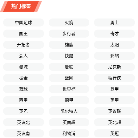
热门标签
中国足球
火箭
勇士
国王
步行者
奇才
开拓者
雄鹿
太阳
湖人
快船
鹈鹕
曼城
曼联
尼克斯
掘金
篮网
独行侠
篮球
世界杯
意甲
西甲
德甲
英甲
英乙
凯尔特人
英议联
英议北
英南超
英北超
英议南
利物浦
英冠