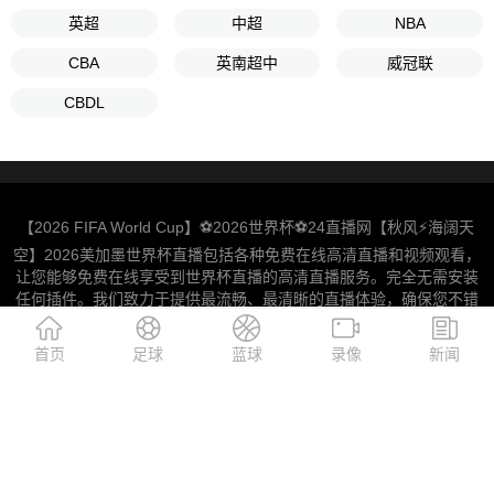
英超
中超
NBA
CBA
英南超中
威冠联
CBDL
【2026 FIFA World Cup】⚽2026世界杯⚽24直播网【秋风⚡️海阔天
空】2026美加墨世界杯直播包括各种免费在线高清直播和视频观看，
让您能够免费在线享受到世界杯直播的高清直播服务。完全无需安装
任何插件。我们致力于提供最流畅、最清晰的直播体验，确保您不错
过任何一次世界杯直播的精彩瞬间。选择24直播网，就是选择了便
捷、高效和高质量的世界杯直播观赛体验。
首页
足球
蓝球
录像
新闻
Copyright © 2026 All Rights Reserved 24直播网 版权所有
津ICP备2023003558号-1
网站地图
|