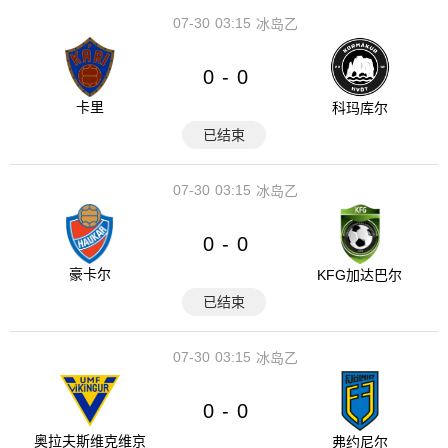
07-30
03:15
冰岛乙
0
0
-
卡里
科玛库尔
已结束
07-30
03:15
冰岛乙
0
0
-
豪卡尔
KFG加达巴尔
已结束
07-30
03:15
冰岛乙
0
0
-
奥拉夫斯维克维京
弗约尼尔