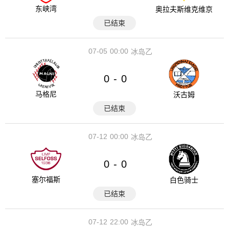
东峡湾
奥拉夫斯维克维京
已结束
07-05
00:00
冰岛乙
0
0
-
马格尼
沃古姆
已结束
07-12
00:00
冰岛乙
0
0
-
塞尔福斯
白色骑士
已结束
07-12
22:00
冰岛乙