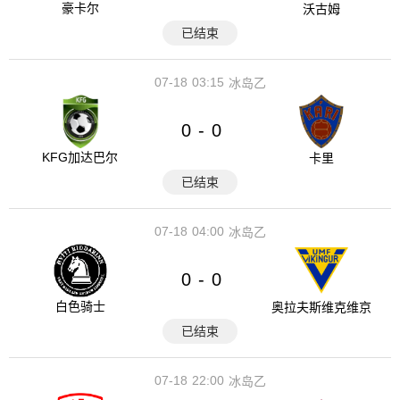
豪卡尔
沃古姆
已结束
07-18
03:15
冰岛乙
0
0
-
KFG加达巴尔
卡里
已结束
07-18
04:00
冰岛乙
0
0
-
白色骑士
奥拉夫斯维克维京
已结束
07-18
22:00
冰岛乙