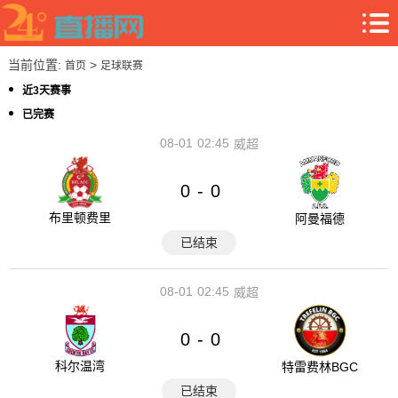
当前位置:
>
首页
足球联赛
近3天赛事
已完赛
08-01
02:45
威超
0
0
-
布里顿费里
阿曼福德
已结束
08-01
02:45
威超
0
0
-
科尔温湾
特雷费林BGC
已结束