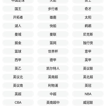
中国足球
火箭
勇士
国王
步行者
奇才
开拓者
雄鹿
太阳
湖人
快船
鹈鹕
曼城
曼联
尼克斯
掘金
篮网
独行侠
篮球
世界杯
意甲
西甲
德甲
英甲
英乙
凯尔特人
英议联
英议北
英南超
英北超
英议南
利物浦
英冠
英超
中超
NBA
CBA
英南超中
威冠联