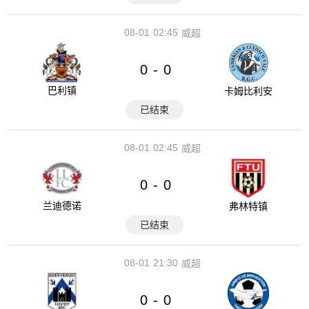
08-01
02:45
威超
0
0
-
巴利镇
卡姆比利安
已结束
08-01
02:45
威超
0
0
-
兰迪德诺
弗林特镇
已结束
08-01
21:30
威超
0
0
-